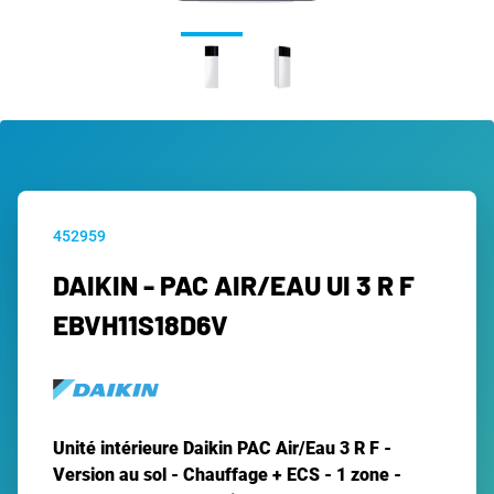
452959
DAIKIN - PAC AIR/EAU UI 3 R F
EBVH11S18D6V
Unité intérieure Daikin PAC Air/Eau 3 R F -
Version au sol - Chauffage + ECS - 1 zone -