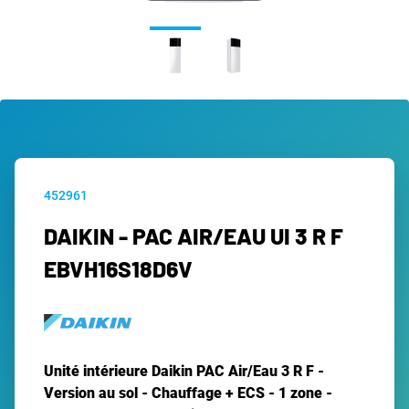
452961
DAIKIN - PAC AIR/EAU UI 3 R F
EBVH16S18D6V
Unité intérieure Daikin PAC Air/Eau 3 R F -
Version au sol - Chauffage + ECS - 1 zone -