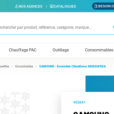
BESOIN D
NOS AGENCES
CATALOGUES
s
Chauffage PAC
Outillage
Consommables
ssettes
Encastrables
SAMSUNG - Ensemble Climatiseur MH026FKEA
455041