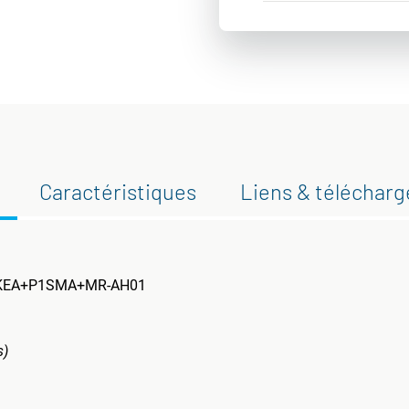
Caractéristiques
Liens & téléchar
FKEA+P1SMA+MR-AH01
s)