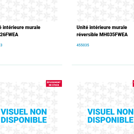
é intérieure murale
Unité intérieure murale
26FWEA
réversible MH035FWEA
33
455035