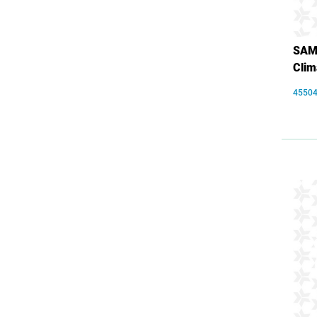
SAM
Cli
4550