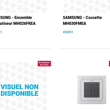
SUNG - Ensemble
SAMSUNG - Cassette
matiseur MH026FKEA
MH030FMEA
41
455051