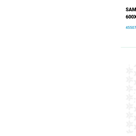
SAMS
600
4550