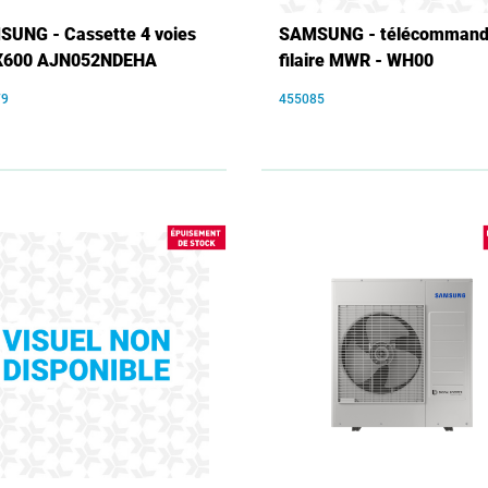
UNG - Cassette 4 voies
SAMSUNG - télécomman
X600 AJN052NDEHA
filaire MWR - WH00
79
455085