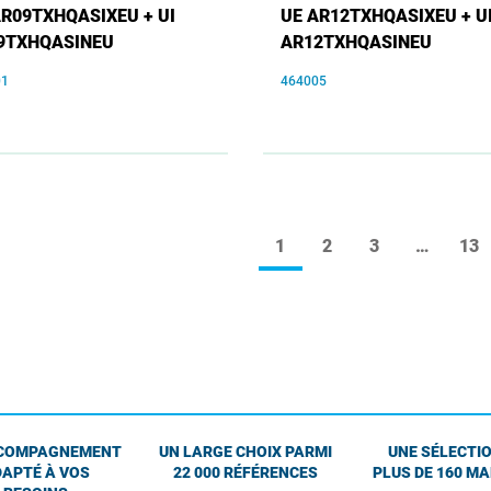
AR09TXHQASIXEU + UI
UE AR12TXHQASIXEU + U
9TXHQASINEU
AR12TXHQASINEU
01
464005
1
2
3
…
13
COMPAGNEMENT
UN LARGE CHOIX PARMI
UNE SÉLECTIO
APTÉ À VOS
22 000 RÉFÉRENCES
PLUS DE 160 M