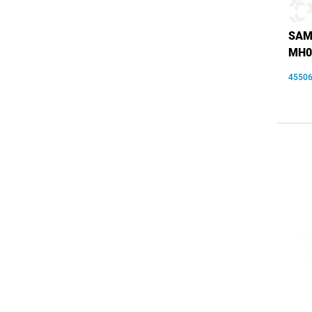
SAM
MH0
4550