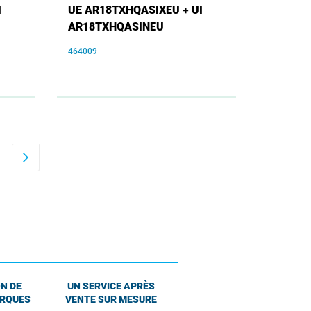
I
UE AR18TXHQASIXEU + UI
AR18TXHQASINEU
464009
arrow_forward_ios
N DE
UN SERVICE APRÈS
ARQUES
VENTE SUR MESURE