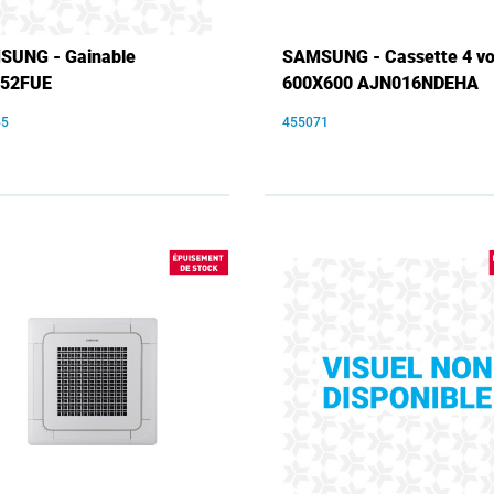
SUNG - Gainable
SAMSUNG - Cassette 4 vo
52FUE
600X600 AJN016NDEHA
65
455071