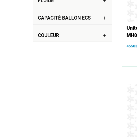
FLUIDE
add
CAPACITÉ BALLON ECS
add
Unit
COULEUR
MH0
add
4550