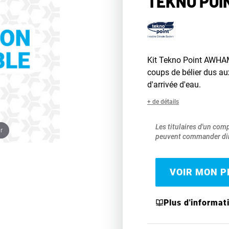
TEKNO POI
Kit Tekno Point AWHAM c
coups de bélier dus aux
d'arrivée d'eau.
+ de détails
Les titulaires d'un com
r
peuvent commander dir
VOIR MON PR
Plus d'informat