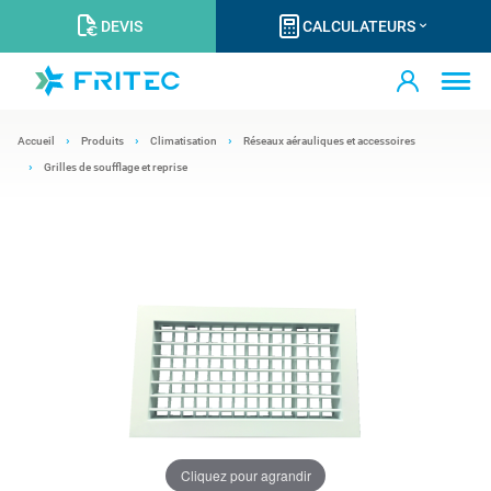
DEVIS
CALCULATEURS
Accueil
Produits
Climatisation
Réseaux aérauliques et accessoires
Grilles de soufflage et reprise
Cliquez pour agrandir