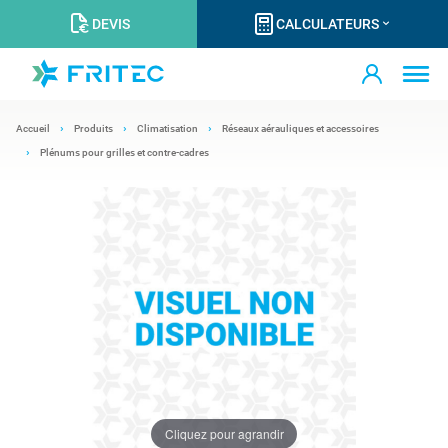
DEVIS
CALCULATEURS
Accueil
Produits
Climatisation
Réseaux aérauliques et accessoires
Plénums pour grilles et contre-cadres
Cliquez pour agrandir