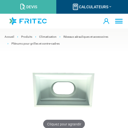
DEVIS
CALCULATEURS
Accueil
Produits
Climatisation
Réseaux aérauliques et accessoires
Plénums pour grilles et contre-cadres
Cliquez pour agrandir