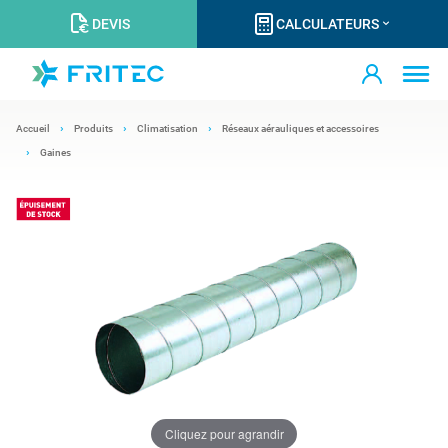
DEVIS
CALCULATEURS
Accueil
Produits
Climatisation
Réseaux aérauliques et accessoires
Gaines
Cliquez pour agrandir