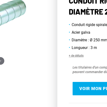
CONDUIT RI
DIAMÈTRE 
Conduit rigide spiral
Acier galva
Diamètre : Ø 250 m
Longueur : 3 m
+ de détails
r
Les titulaires d'un com
peuvent commander dir
VOIR MON PR