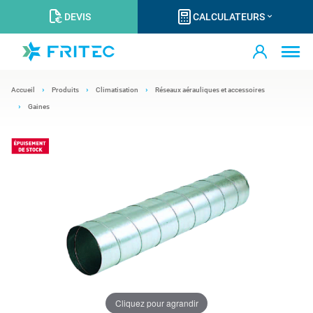
DEVIS
CALCULATEURS
Accueil
Produits
Climatisation
Réseaux aérauliques et accessoires
Gaines
Cliquez pour agrandir