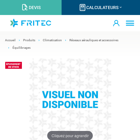
DEVIS
CALCULATEURS
Accueil
Produits
Climatisation
Réseaux aérauliques et accessoires
Équilibrages
Cliquez pour agrandir