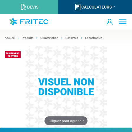
DEVIS
CALCULATEURS
Accueil
Produits
Climatisation
Cassettes
Encastrables
Cliquez pour agrandir