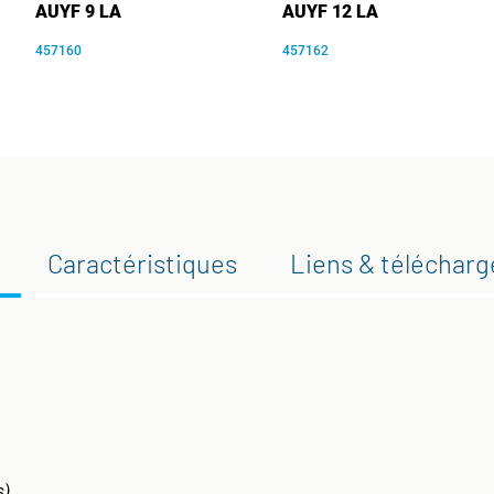
AUYF 9 LA
AUYF 12 LA
457160
457162
Caractéristiques
Liens & téléchar
s)