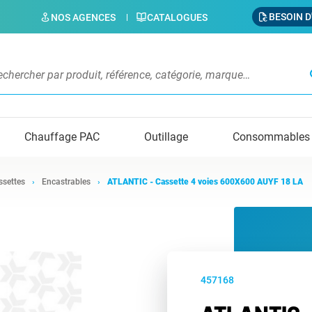
BESOIN D
NOS AGENCES
CATALOGUES
s
Chauffage PAC
Outillage
Consommables
ssettes
Encastrables
ATLANTIC - Cassette 4 voies 600X600 AUYF 18 LA
457168