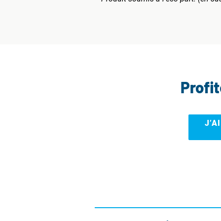
Profi
J’A