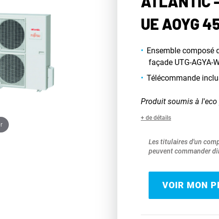
ATLANTIC -
UE AOYG 4
Ensemble composé de 
façade UTG-AGYA-W e
Télécommande inclu
Produit soumis à l'eco 
+ de détails
r
Les titulaires d'un com
peuvent commander dir
VOIR MON PR