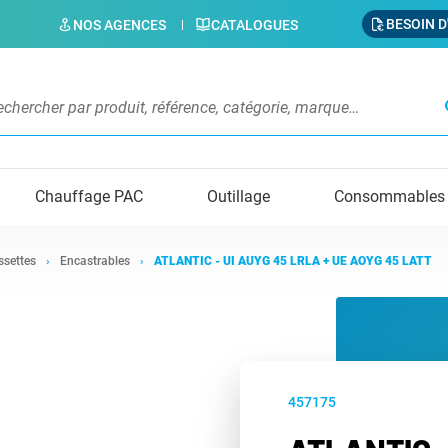
BESOIN D
NOS AGENCES
CATALOGUES
s
Chauffage PAC
Outillage
Consommables
ssettes
Encastrables
ATLANTIC - UI AUYG 45 LRLA + UE AOYG 45 LATT
457175