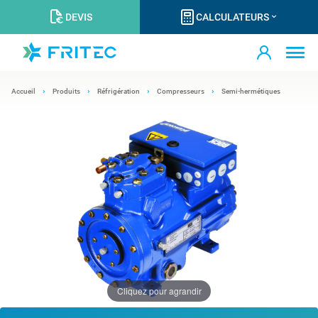
DEVIS
CALCULATEURS
Accueil
Produits
Réfrigération
Compresseurs
Semi-hermétiques
Cliquez pour agrandir