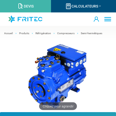
DEVIS
CALCULATEURS
Accueil
Produits
Réfrigération
Compresseurs
Semi-hermétiques
Cliquez pour agrandir