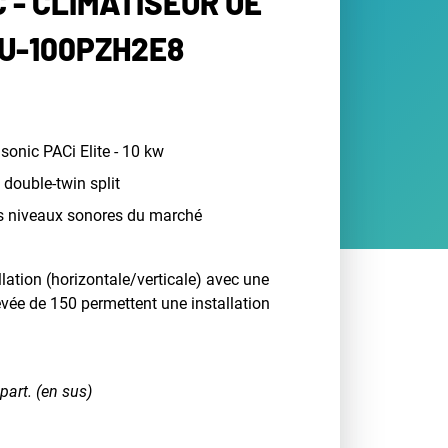
 - CLIMATISEUR UE
 U-100PZH2E8
sonic PACi Elite - 10 kw
t double-twin split
es niveaux sonores du marché
llation (horizontale/verticale) avec une
evée de 150 permettent une installation
part. (en sus)