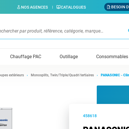
BESOIN D
NOS AGENCES
CATALOGUES
s
Chauffage PAC
Outillage
Consommables
upes extérieurs
Monosplits, Twin/Triple/Quadri tertiaires
PANASONIC - Cli
458618