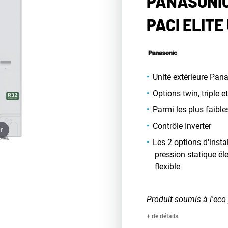
PANASONIC
PACI ELITE
Unité extérieure Pana
Options twin, triple e
Parmi les plus faibl
Contrôle Inverter
r
Les 2 options d'insta
pression statique él
flexible
Produit soumis à l'eco 
+ de détails