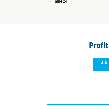
Taille 24
Profi
J’A