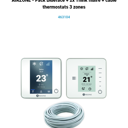
AIRZONE - Pack Blueface + 2x Think filaire + câble
thermostats 3 zones
463104