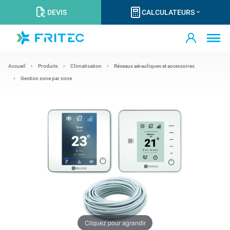
DEVIS
CALCULATEURS
Accueil
Produits
Climatisation
Réseaux aérauliques et accessoires
Gestion zone par zone
Cliquez pour agrandir