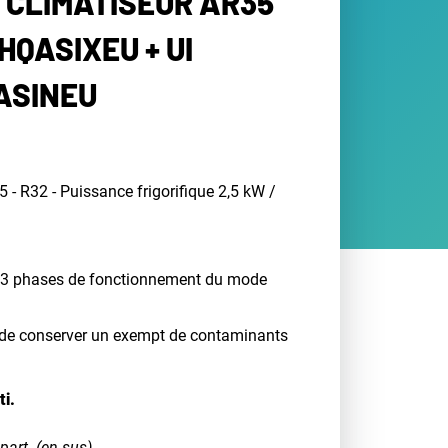
 CLIMATISEUR AR35
HQASIXEU + UI
ASINEU
- R32 - Puissance frigorifique 2,5 kW /
 3 phases de fonctionnement du mode
 de conserver un exempt de contaminants
ti.
part. (en sus)