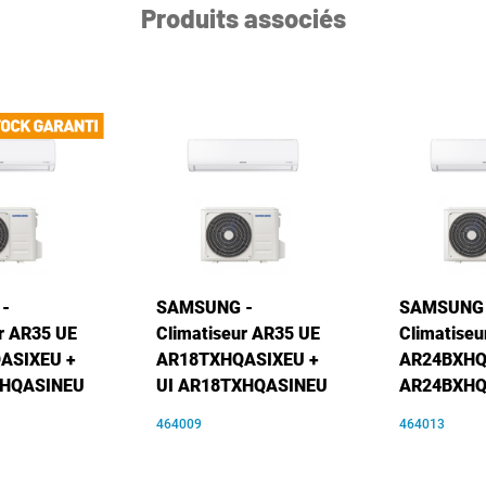
Produits associés
-
SAMSUNG -
SAMSUNG 
r AR35 UE
Climatiseur AR35 UE
Climatiseu
ASIXEU +
AR18TXHQASIXEU +
AR24BXHQA
XHQASINEU
UI AR18TXHQASINEU
AR24BXHQ
464009
464013