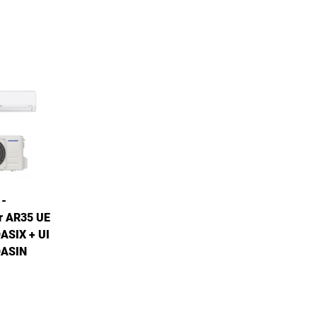
-
r AR35 UE
SIX + UI
ASIN