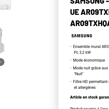
SAMSUNG -
UE AR09TX
AR09TXHQ
Ensemble mural AR35 
Pc 3,2 kW
Mode économique
r
Mode nuit grâce aux
"Nuit"
Filtre HD permettant
et allergènes
Article en stock garan
Produit soumis à l'eco 