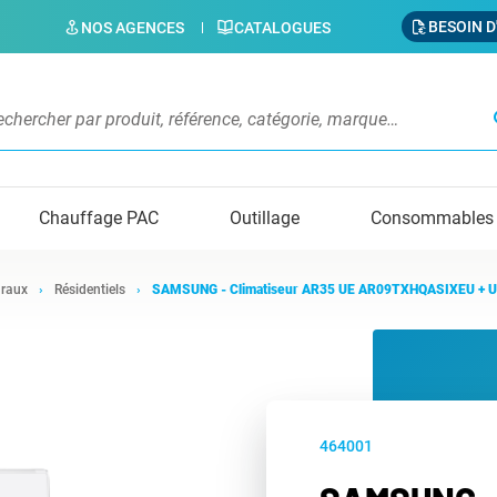
BESOIN D
NOS AGENCES
CATALOGUES
s
Chauffage PAC
Outillage
Consommables
raux
Résidentiels
SAMSUNG - Climatiseur AR35 UE AR09TXHQASIXEU + 
464001