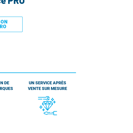
ce PRO
MON
PRO
N DE
UN SERVICE APRÈS
ARQUES
VENTE SUR MESURE