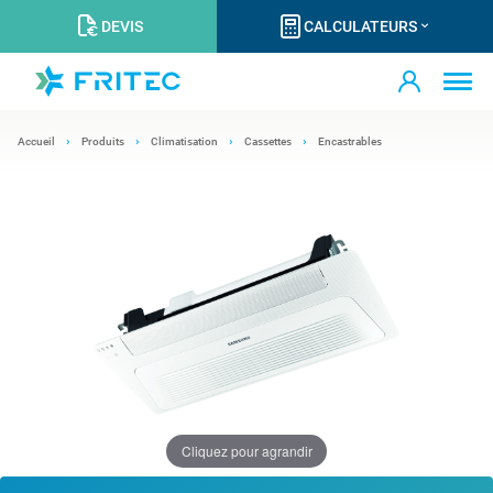
DEVIS
CALCULATEURS
Accueil
Produits
Climatisation
Cassettes
Encastrables
Cliquez pour agrandir