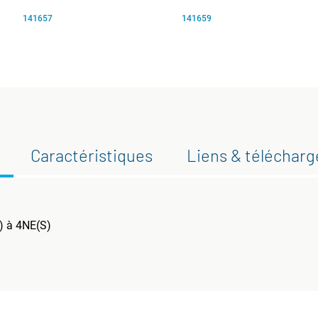
141657
141659
Caractéristiques
Liens & téléchar
S) à 4NE(S)