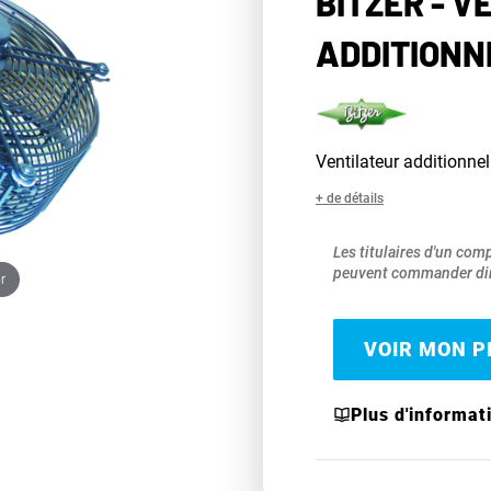
BITZER - V
ADDITIONNE
Ventilateur additionne
+ de détails
Les titulaires d'un com
peuvent commander dir
r
VOIR MON PR
Plus d'informat