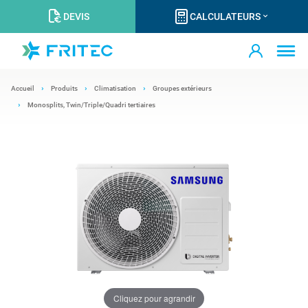
DEVIS
CALCULATEURS
Accueil
Produits
Climatisation
Groupes extérieurs
Monosplits, Twin/Triple/Quadri tertiaires
Cliquez pour agrandir