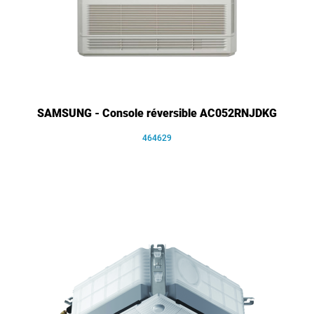
SAMSUNG - Console réversible AC052RNJDKG
464629