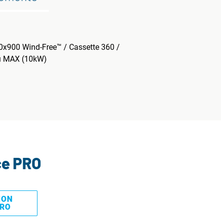
00x900 Wind-Free™ / Cassette 360 /
ou MAX (10kW)
ce PRO
MON
PRO