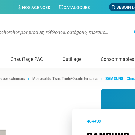
BESOIN D
NOS AGENCES
CATALOGUES
s
Chauffage PAC
Outillage
Consommables
upes extérieurs
Monosplits, Twin/Triple/Quadri tertiaires
SAMSUNG - Clim
464439