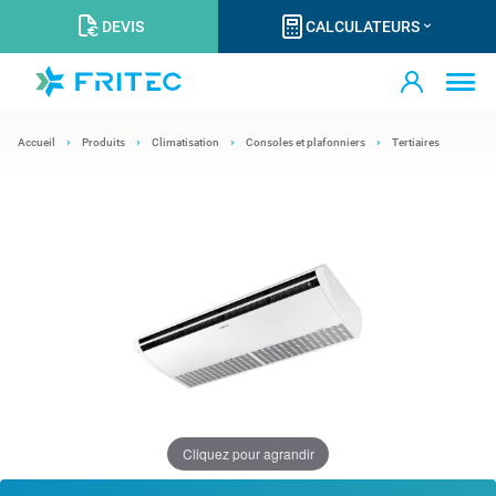
DEVIS
CALCULATEURS
Accueil
Produits
Climatisation
Consoles et plafonniers
Tertiaires
Cliquez pour agrandir