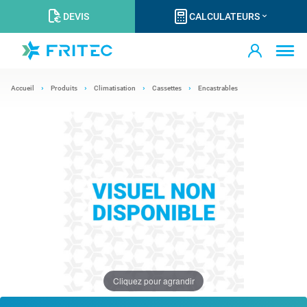
DEVIS
CALCULATEURS
Accueil
Produits
Climatisation
Cassettes
Encastrables
Cliquez pour agrandir