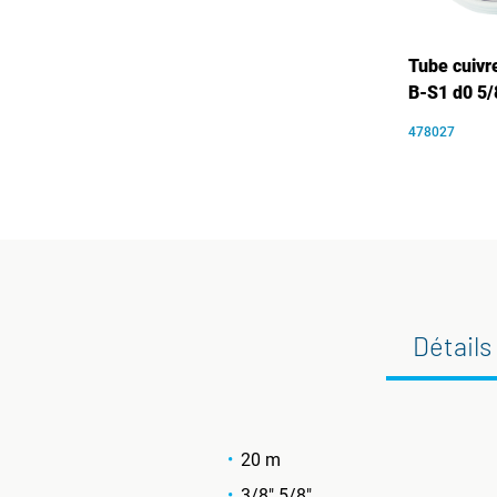
Tube cuivre
B-S1 d0 5/
478027
Détails
20 m
3/8" 5/8"