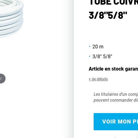
TUBE CUIVR
3/8"5/8"
20 m
3/8" 5/8"
Article en stock garan
r
+ de détails
Les titulaires d'un com
peuvent commander dir
VOIR MON PR