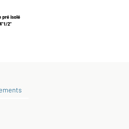
 pré isolé
4"1/2"
gements