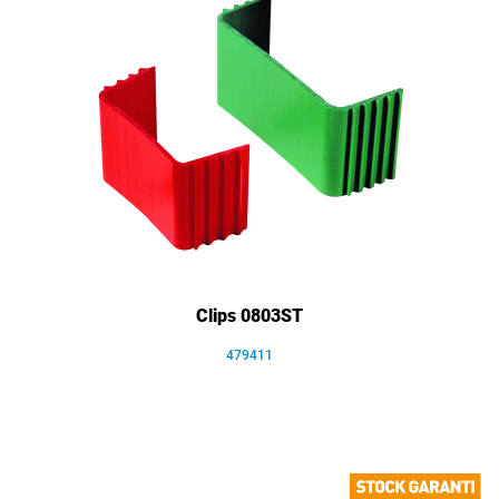
Clips 0803ST
479411