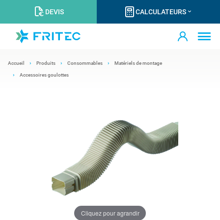
DEVIS
CALCULATEURS
Accueil
Produits
Consommables
Matériels de montage
Accessoires goulottes
Cliquez pour agrandir