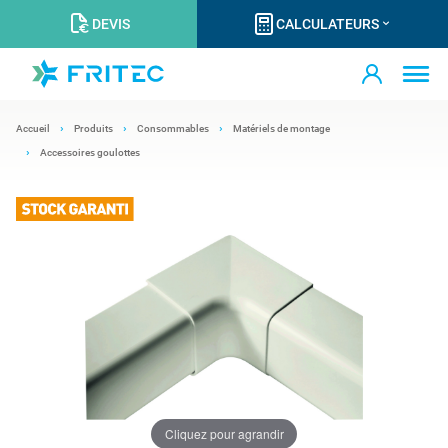
DEVIS
CALCULATEURS
Accueil
Produits
Consommables
Matériels de montage
Accessoires goulottes
Cliquez pour agrandir