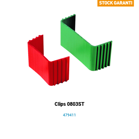
Clips 0803ST
479411