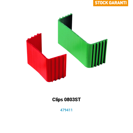
Clips 0803ST
479411