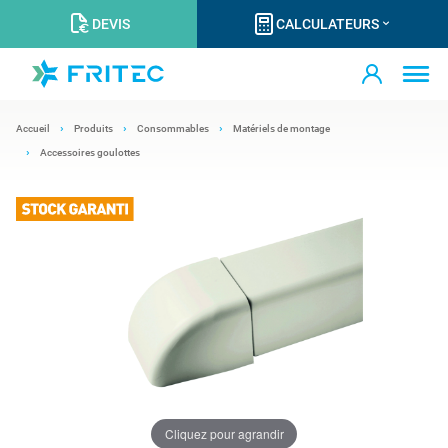
DEVIS
CALCULATEURS
Accueil
Produits
Consommables
Matériels de montage
Accessoires goulottes
Cliquez pour agrandir