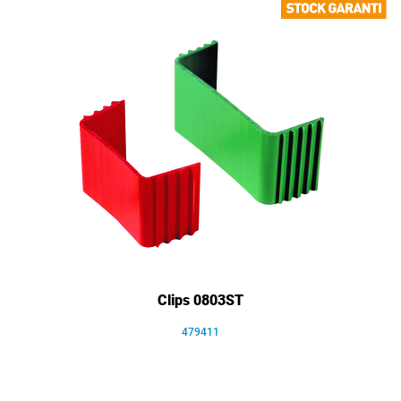
Clips 0803ST
479411