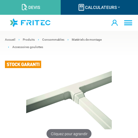
DEVIS
CALCULATEURS
Accueil
Produits
Consommables
Matériels de montage
Accessoires goulottes
Cliquez pour agrandir