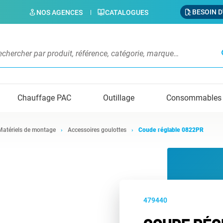
BESOIN D
NOS AGENCES
CATALOGUES
s
Chauffage PAC
Outillage
Consommables
Matériels de montage
Accessoires goulottes
Coude réglable 0822PR
479440