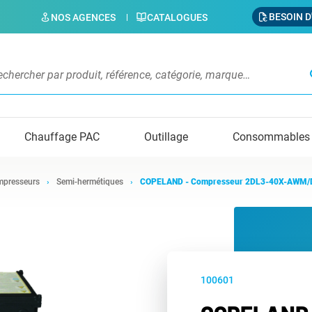
BESOIN D
NOS AGENCES
CATALOGUES
s
Chauffage PAC
Outillage
Consommables
presseurs
Semi-hermétiques
COPELAND - Compresseur 2DL3-40X-AWM/
100601