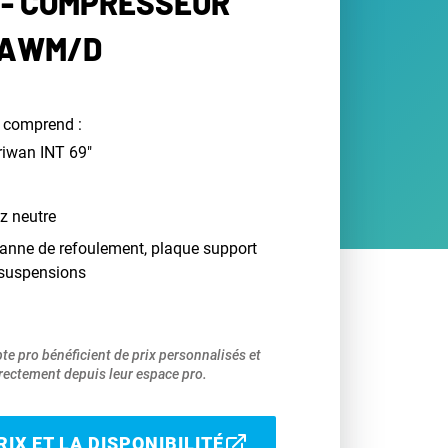
- COMPRESSEUR
-AWM/D
 comprend :
riwan INT 69"
z neutre
vanne de refoulement, plaque support
 suspensions
pte pro bénéficient de prix personnalisés et
ectement depuis leur espace pro.
IX ET LA DISPONIBILITÉ