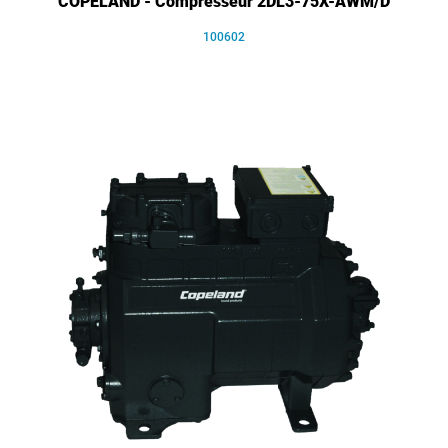
COPELAND - Compresseur 2DL3-75X-AWM/D
100602