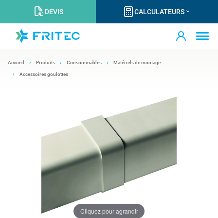
DEVIS
CALCULATEURS
Accueil
Produits
Consommables
Matériels de montage
Accessoires goulottes
Cliquez pour agrandir