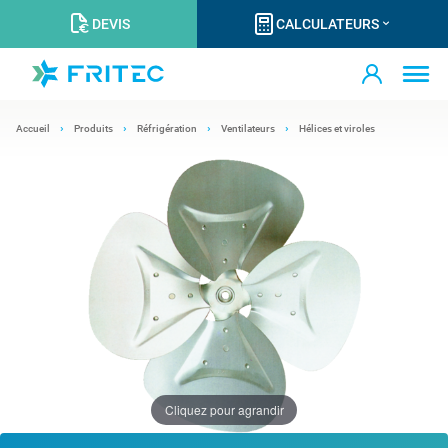
DEVIS
CALCULATEURS
Accueil
Produits
Réfrigération
Ventilateurs
Hélices et viroles
Cliquez pour agrandir