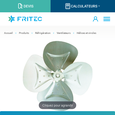
DEVIS
CALCULATEURS
Accueil
Produits
Réfrigération
Ventilateurs
Hélices et viroles
Cliquez pour agrandir