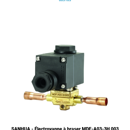
603103
SANHUA - Électrovanne à braser MDF-A03-3H 003