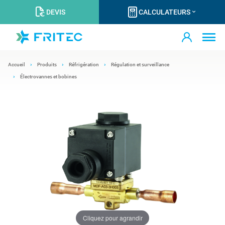
DEVIS
CALCULATEURS
Accueil
Produits
Réfrigération
Régulation et surveillance
Électrovannes et bobines
Cliquez pour agrandir