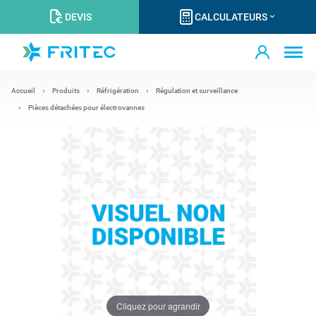
DEVIS
CALCULATEURS
Accueil
Produits
Réfrigération
Régulation et surveillance
Pièces détachées pour électrovannes
Cliquez pour agrandir