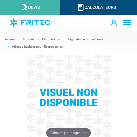
DEVIS
CALCULATEURS
Accueil
Produits
Réfrigération
Régulation et surveillance
Pièces détachées pour électrovannes
Cliquez pour agrandir