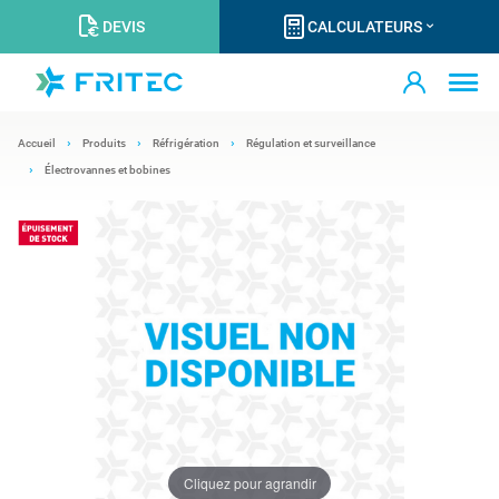
DEVIS
CALCULATEURS
Accueil
Produits
Réfrigération
Régulation et surveillance
Électrovannes et bobines
Cliquez pour agrandir