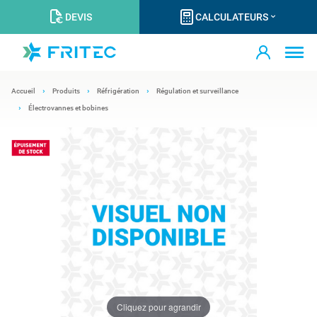
DEVIS
CALCULATEURS
Accueil
Produits
Réfrigération
Régulation et surveillance
Électrovannes et bobines
Cliquez pour agrandir