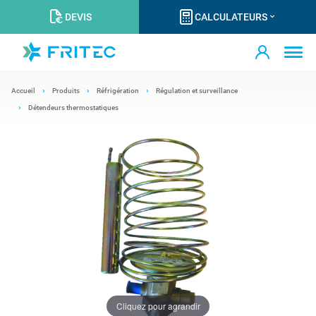
DEVIS
CALCULATEURS
Accueil
Produits
Réfrigération
Régulation et surveillance
Détendeurs thermostatiques
Cliquez pour agrandir