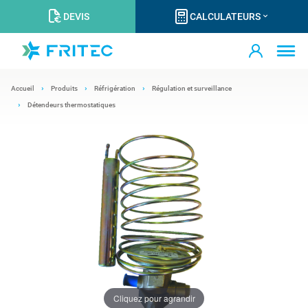
DEVIS
CALCULATEURS
Accueil
Produits
Réfrigération
Régulation et surveillance
Détendeurs thermostatiques
Cliquez pour agrandir