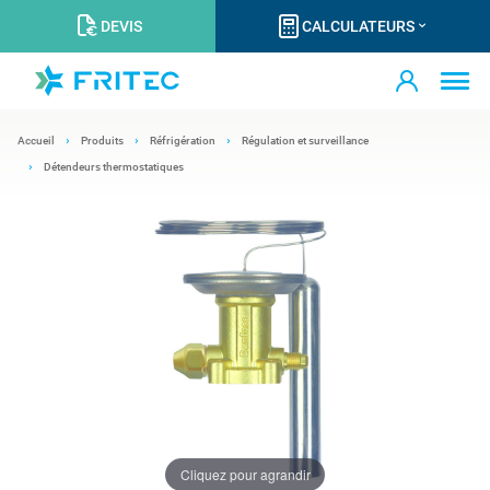
DEVIS
CALCULATEURS
Accueil
Produits
Réfrigération
Régulation et surveillance
Détendeurs thermostatiques
Cliquez pour agrandir