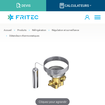
DEVIS
CALCULATEURS
Accueil
Produits
Réfrigération
Régulation et surveillance
Détendeurs thermostatiques
Cliquez pour agrandir