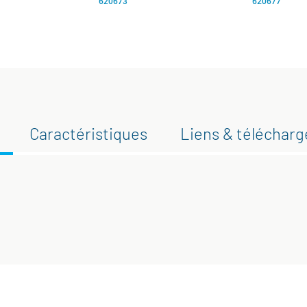
620673
620677
Caractéristiques
Liens & téléchar