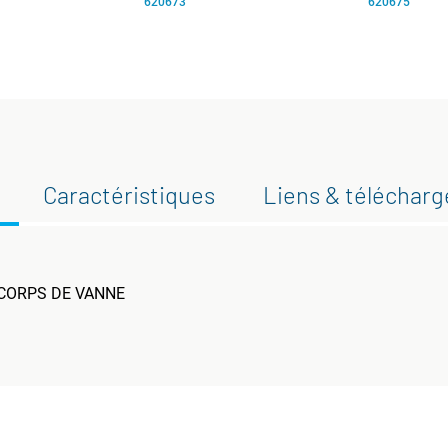
620673
620675
Caractéristiques
Liens & téléchar
r CORPS DE VANNE