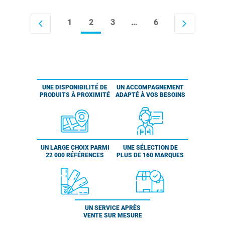
1
2
3
…
6
arrow_back_ios
arrow_forward_ios
UNE DISPONIBILITÉ DE
UN ACCOMPAGNEMENT
PRODUITS À PROXIMITÉ
ADAPTÉ À VOS BESOINS
UN LARGE CHOIX PARMI
UNE SÉLECTION DE
22 000 RÉFÉRENCES
PLUS DE 160 MARQUES
UN SERVICE APRÈS
VENTE SUR MESURE